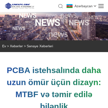
Azərbaycan
Ev
>
Xəbərlər
>
Sənaye Xəbərləri
PCBA istehsalında daha
uzun ömür üçün dizayn:
MTBF və təmir edilə
bilənlik