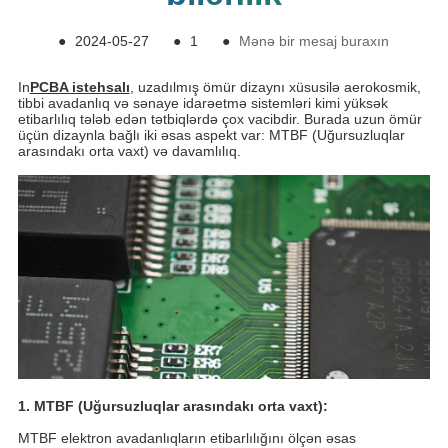
●
2024-05-27
●
1
●
Mənə bir mesaj buraxın
In
PCBA istehsalı
, uzadılmış ömür dizaynı xüsusilə aerokosmik,
tibbi avadanlıq və sənaye idarəetmə sistemləri kimi yüksək
etibarlılıq tələb edən tətbiqlərdə çox vacibdir. Burada uzun ömür
üçün dizaynla bağlı iki əsas aspekt var: MTBF (Uğursuzluqlar
arasındakı orta vaxt) və davamlılıq.
1. MTBF (Uğursuzluqlar arasındakı orta vaxt):
MTBF elektron avadanlıqların etibarlılığını ölçən əsas