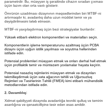
parametrdir. Bu, müəyyən iş şəraitində cihazın sıradan çıxması
üçün lazım olan orta vaxtı göstərir.
Ömrünün uzadılması dizaynının məqsədlərindən biri MTBF-ni
artırmaqdır ki, avadanlıq daha uzun müddət təmir və ya
dəyişdirilməsini tələb etməsin.
MTBF-ni yaxşılaşdırmaq üçün bəzi strategiyalar bunlardır:
Yüksək etibarlı elektron komponentləri və materialları seçin.
Komponentlərin işləmə temperaturunu azaltmaq üçün PCBA
dizaynı üçün uyğun istilik yayılması və soyutma həllərindən
istifadə edin.
Potensial problemləri müəyyən etmək və onları dərhal həll etmək
üçün profilaktik təmir və müntəzəm yoxlamalar həyata keçirin.
Potensial nasazlıq rejimlərini müəyyən etmək və dizaynları
təkmilləşdirmək üçün xəta ağacının təhlili və Uğursuzluq
Rejimləri və Təsirlərinin Təhlili (FMEA) kimi etibarlı mühəndislik
metodlarından istifadə edin.
2. Davamlılıq:
Xidmət qabiliyyəti dizaynda avadanlığa texniki qulluq və təmirin
asanlığına və qənaətcilliyinə təsir edən əsas amildir.