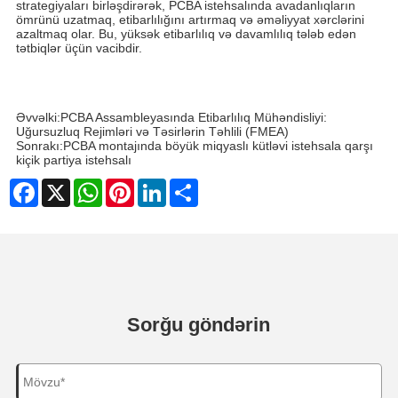
strategiyaları birləşdirərək, PCBA istehsalında avadanlıqların
ömrünü uzatmaq, etibarlılığını artırmaq və əməliyyat xərclərini
azaltmaq olar. Bu, yüksək etibarlılıq və davamlılıq tələb edən
tətbiqlər üçün vacibdir.
Əvvəlki:
PCBA Assambleyasında Etibarlılıq Mühəndisliyi:
Uğursuzluq Rejimləri və Təsirlərin Təhlili (FMEA)
Sonrakı:
PCBA montajında ​​böyük miqyaslı kütləvi istehsala qarşı
kiçik partiya istehsalı
Facebook
X
WhatsApp
Pinterest
LinkedIn
Share
Sorğu göndərin