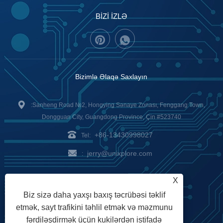
BİZİ İZLƏ
Bizimlə Əlaqə Saxlayın
:Sanheng Road №2, Hongying Sənaye Zonası, Fenggang Town,
Dongguan City, Guangdong Province, Çin #523740
+86-13430998027
Tel:
jerry@unixplore.com
:
Delivery Service
Payment
X
Biz sizə daha yaxşı baxış təcrübəsi təklif
Options
etmək, sayt trafikini təhlil etmək və məzmunu
fərdiləşdirmək üçün kukilərdən istifadə