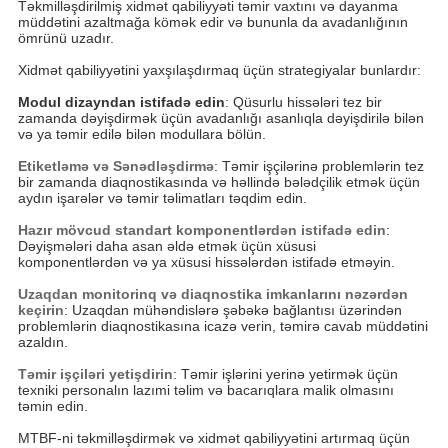
Təkmilləşdirilmiş xidmət qabiliyyəti təmir vaxtını və dayanma
müddətini azaltmağa kömək edir və bununla da avadanlığının
ömrünü uzadır.
Xidmət qabiliyyətini yaxşılaşdırmaq üçün strategiyalar bunlardır:
Modul dizayndan istifadə edin
: Qüsurlu hissələri tez bir
zamanda dəyişdirmək üçün avadanlığı asanlıqla dəyişdirilə bilən
və ya təmir edilə bilən modullara bölün.
Etiketləmə və Sənədləşdirmə
: Təmir işçilərinə problemlərin tez
bir zamanda diaqnostikasında və həllində bələdçilik etmək üçün
aydın işarələr və təmir təlimatları təqdim edin.
Hazır mövcud standart komponentlərdən istifadə edin
:
Dəyişmələri daha asan əldə etmək üçün xüsusi
komponentlərdən və ya xüsusi hissələrdən istifadə etməyin.
Uzaqdan monitorinq və diaqnostika imkanlarını nəzərdən
keçirin
: Uzaqdan mühəndislərə şəbəkə bağlantısı üzərindən
problemlərin diaqnostikasına icazə verin, təmirə cavab müddətini
azaldın.
Təmir işçiləri yetişdirin
: Təmir işlərini yerinə yetirmək üçün
texniki personalın lazımi təlim və bacarıqlara malik olmasını
təmin edin.
MTBF-ni təkmilləşdirmək və xidmət qabiliyyətini artırmaq üçün