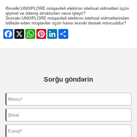
Əvvəlki:
UNIXPLORE müqaviləli elektron istehsal xidmətləri üçün
qiymət və ödəniş strukturları necə işləyir?
Sonrakı:
UNIXPLORE müqaviləli elektron istehsal xidmətlərindən
istifadə edən müştərilər üçün hansı texniki dəstək mövcuddur?
Facebook
X
WhatsApp
Pinterest
LinkedIn
Share
Sorğu göndərin