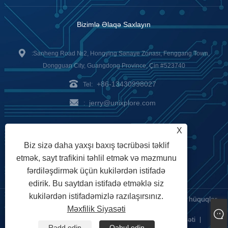
Bizimlə Əlaqə Saxlayın
:Sanheng Road №2, Hongying Sənaye Zonası, Fenggang Town,
Dongguan City, Guangdong Province, Çin #523740
+86-13430998027
Tel:
jerry@unixplore.com
:
Delivery Service
Payment
X
Biz sizə daha yaxşı baxış təcrübəsi təklif
Options
etmək, sayt trafikini təhlil etmək və məzmunu
fərdiləşdirmək üçün kukilərdən istifadə
edirik. Bu saytdan istifadə etməklə siz
kukilərdən istifadəmizlə razılaşırsınız.
Copyright © 2023 Unixplore Electronics Co., Ltd. Bütün hüquqlar
Məxfilik Siyasəti
qorunur
Links
Sitemap
RSS
XML
Məxfilik Siyasəti
|
|
|
|
|
Rədd edin
Qəbul edin