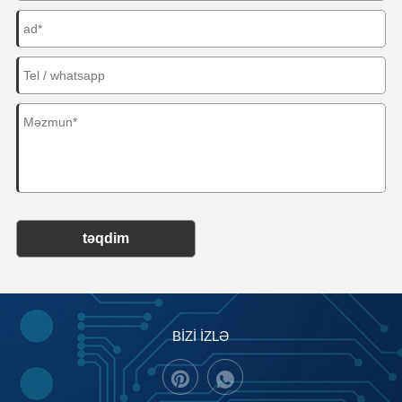
təqdim
BİZİ İZLƏ