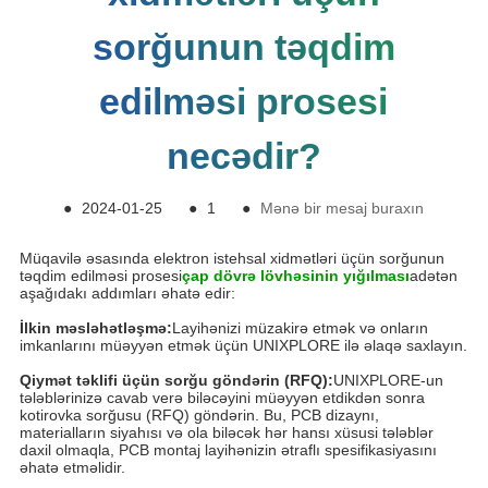
sorğunun təqdim
edilməsi prosesi
necədir?
●
2024-01-25
●
1
●
Mənə bir mesaj buraxın
Müqavilə əsasında elektron istehsal xidmətləri üçün sorğunun
təqdim edilməsi prosesi
çap dövrə lövhəsinin yığılması
adətən
aşağıdakı addımları əhatə edir:
İlkin məsləhətləşmə:
Layihənizi müzakirə etmək və onların
imkanlarını müəyyən etmək üçün UNIXPLORE ilə əlaqə saxlayın.
Qiymət təklifi üçün sorğu göndərin (RFQ):
UNIXPLORE-un
tələblərinizə cavab verə biləcəyini müəyyən etdikdən sonra
kotirovka sorğusu (RFQ) göndərin. Bu, PCB dizaynı,
materialların siyahısı və ola biləcək hər hansı xüsusi tələblər
daxil olmaqla, PCB montaj layihənizin ətraflı spesifikasiyasını
əhatə etməlidir.