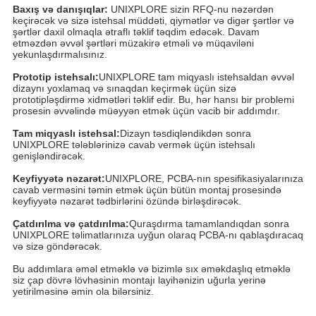
Baxış və danışıqlar:
UNIXPLORE sizin RFQ-nu nəzərdən
keçirəcək və sizə istehsal müddəti, qiymətlər və digər şərtlər və
şərtlər daxil olmaqla ətraflı təklif təqdim edəcək. Davam
etməzdən əvvəl şərtləri müzakirə etməli və müqaviləni
yekunlaşdırmalısınız.
Prototip istehsalı:
UNIXPLORE tam miqyaslı istehsaldan əvvəl
dizaynı yoxlamaq və sınaqdan keçirmək üçün sizə
prototipləşdirmə xidmətləri təklif edir. Bu, hər hansı bir problemi
prosesin əvvəlində müəyyən etmək üçün vacib bir addımdır.
Tam miqyaslı istehsal:
Dizayn təsdiqləndikdən sonra
UNIXPLORE tələblərinizə cavab vermək üçün istehsalı
genişləndirəcək.
Keyfiyyətə nəzarət:
UNIXPLORE, PCBA-nın spesifikasiyalarınıza
cavab verməsini təmin etmək üçün bütün montaj prosesində
keyfiyyətə nəzarət tədbirlərini özündə birləşdirəcək.
Çatdırılma və çatdırılma:
Quraşdırma tamamlandıqdan sonra
UNIXPLORE təlimatlarınıza uyğun olaraq PCBA-nı qablaşdıracaq
və sizə göndərəcək.
Bu addımlara əməl etməklə və bizimlə sıx əməkdaşlıq etməklə
siz çap dövrə lövhəsinin montajı layihənizin uğurla yerinə
yetirilməsinə əmin ola bilərsiniz.