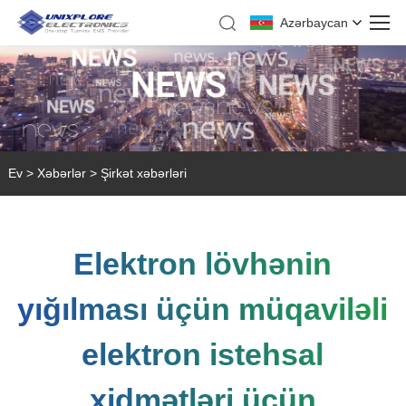
Azərbaycan
Ev
>
Xəbərlər
>
Şirkət xəbərləri
Elektron lövhənin
yığılması üçün müqaviləli
elektron istehsal
xidmətləri üçün